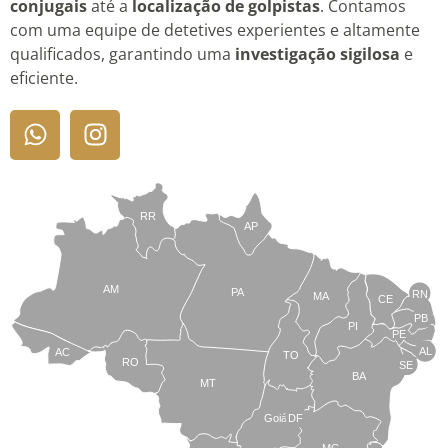
conjugais
até a
localização de golpistas
. Contamos
com uma equipe de detetives experientes e altamente
qualificados, garantindo uma
investigação sigilosa
e
eficiente.
RR
AP
AM
PA
RN
MA
CE
PB
PI
PE
AL
AC
TO
RO
SE
BA
MT
Goiás
DF