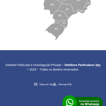
MG
ES
MS
SP
RJ
PR
SC
RS
Detetive Particular e Investigação Privada –
Detetives Particulares Spy
–
2024 – Todos os direitos reservados.
Mapa do Site
Sitemap XML