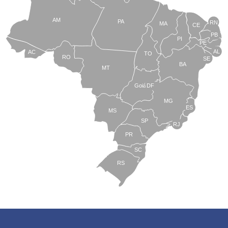
AM
PA
RN
MA
CE
PB
PI
PE
AL
AC
TO
RO
SE
BA
MT
Goiás
DF
MG
ES
MS
SP
RJ
PR
SC
RS