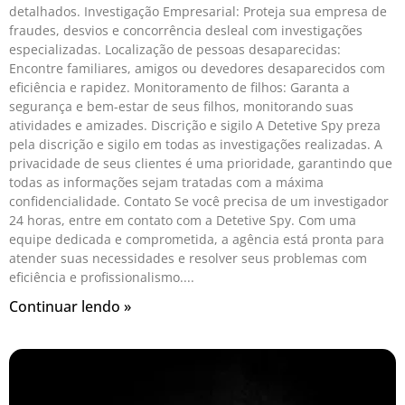
detalhados. Investigação Empresarial: Proteja sua empresa de
fraudes, desvios e concorrência desleal com investigações
especializadas. Localização de pessoas desaparecidas:
Encontre familiares, amigos ou devedores desaparecidos com
eficiência e rapidez. Monitoramento de filhos: Garanta a
segurança e bem-estar de seus filhos, monitorando suas
atividades e amizades. Discrição e sigilo A Detetive Spy preza
pela discrição e sigilo em todas as investigações realizadas. A
privacidade de seus clientes é uma prioridade, garantindo que
todas as informações sejam tratadas com a máxima
confidencialidade. Contato Se você precisa de um investigador
24 horas, entre em contato com a Detetive Spy. Com uma
equipe dedicada e comprometida, a agência está pronta para
atender suas necessidades e resolver seus problemas com
eficiência e profissionalismo.
Continuar lendo »