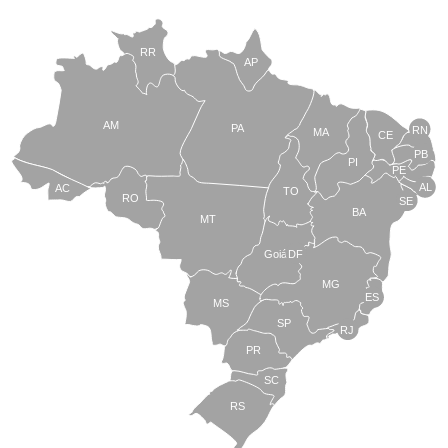
RR
AP
AM
PA
RN
MA
CE
PB
PI
PE
AL
AC
TO
RO
SE
BA
MT
Goiás
DF
MG
ES
MS
SP
RJ
PR
SC
RS