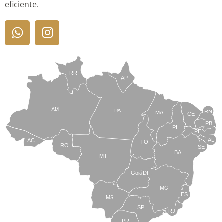
eficiente.
RR
AP
AM
PA
RN
MA
CE
PB
PI
PE
AL
AC
TO
RO
SE
BA
MT
Goiás
DF
MG
ES
MS
SP
RJ
PR