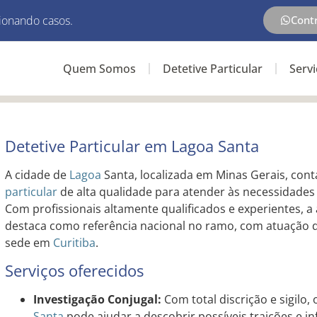
ionando casos.
Cont
Quem Somos
Detetive Particular
Serv
Detetive Particular em Lagoa Santa
A cidade de
Lagoa
Santa, localizada em Minas Gerais, con
particular
de alta qualidade para atender às necessidades 
Com profissionais altamente qualificados e experientes, a
destaca como referência nacional no ramo, com atuação d
sede em
Curitiba
.
Serviços oferecidos
Investigação Conjugal:
Com total discrição e sigilo,
Santa
pode ajudar a descobrir possíveis traições e i