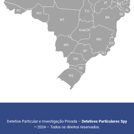
PI
PE
AL
AC
TO
RO
SE
BA
MT
Goiás
DF
MG
ES
MS
SP
RJ
PR
SC
RS
Detetive Particular e Investigação Privada –
Detetives Particulares Spy
–
2024 – Todos os direitos reservados.