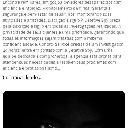
Encontre familiares, amigos ou devedores desaparecidos com
eficiência e rapidez. Monitoramento de filhos: Garanta a
segurança e bem-estar de seus filhos, monitorando suas
atividades e amizades. Discrição e sigilo A Detetive Spy preza
pela discrição e sigilo em todas as investigações realizadas. A
privacidade de seus clientes é uma prioridade, garantindo que
todas as informações sejam tratadas com a máxima
confidencialidade. Contato Se você precisa de um investigador
24 horas, entre em contato com a Detetive Spy. Com uma
equipe dedicada e comprometida, a agência está pronta para
atender suas necessidades e resolver seus problemas com
eficiência e profissionalismo.
Continuar lendo »