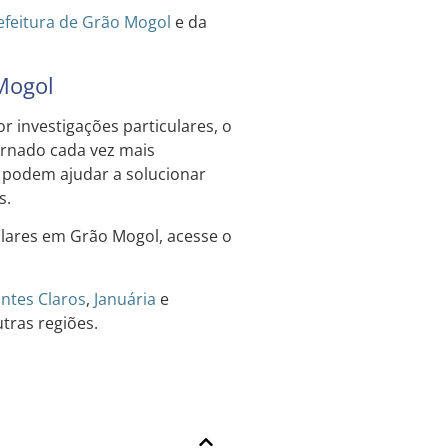
efeitura de Grão Mogol
e da
 Mogol
investigações particulares, o
ornado cada vez mais
s podem ajudar a solucionar
s.
ulares em Grão Mogol, acesse o
ntes Claros
,
Januária
e
utras regiões.