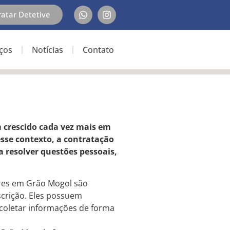
ratar Detetive
iços
Notícias
Contato
m crescido cada vez mais em
esse contexto, a contratação
 resolver questões pessoais,
lares em Grão Mogol são
scrição. Eles possuem
 coletar informações de forma