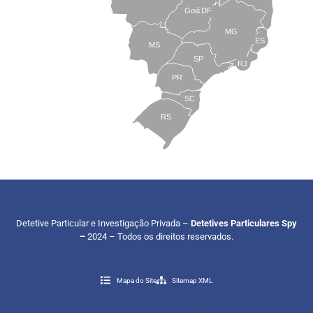
Goiás
DF
MG
ES
MS
SP
RJ
PR
SC
RS
Detetive Particular e Investigação Privada –
Detetives Particulares Spy
–
2024 – Todos os direitos reservados.
Mapa do Site
Sitemap XML