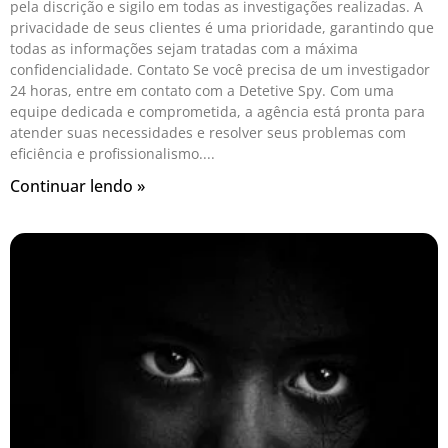
pela discrição e sigilo em todas as investigações realizadas. A
privacidade de seus clientes é uma prioridade, garantindo que
todas as informações sejam tratadas com a máxima
confidencialidade. Contato Se você precisa de um investigador
24 horas, entre em contato com a Detetive Spy. Com uma
equipe dedicada e comprometida, a agência está pronta para
atender suas necessidades e resolver seus problemas com
eficiência e profissionalismo.
Continuar lendo »