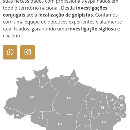
suas necessidades com profissionais espalhados em
todo o território nacional. Desde
investigações
conjugais
até a
localização de golpistas
. Contamos
com uma equipe de detetives experientes e altamente
qualificados, garantindo uma
investigação sigilosa
e
eficiente.
RR
AP
AM
PA
RN
MA
CE
PB
PI
PE
AL
AC
TO
RO
SE
BA
MT