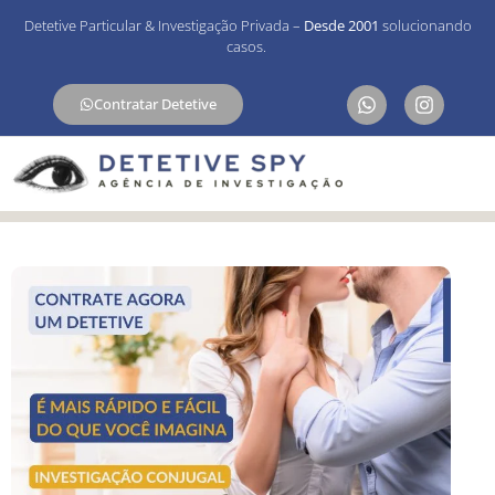
Detetive Particular & Investigação Privada –
Desde 2001
solucionando
casos.
Contratar Detetive