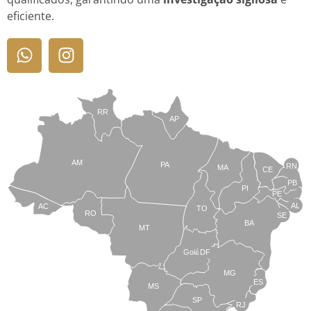
eficiente.
RR
AP
AM
PA
RN
MA
CE
PB
PI
PE
AL
AC
TO
RO
SE
BA
MT
Goiás
DF
MG
ES
MS
SP
RJ