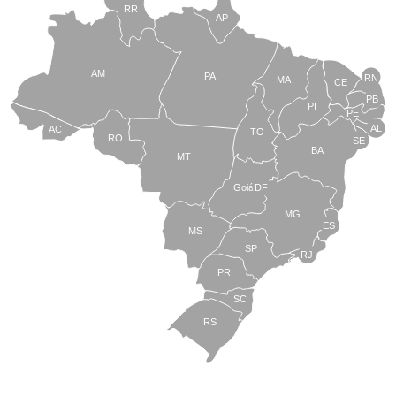
RR
AP
AM
PA
RN
MA
CE
PB
PI
PE
AL
AC
TO
RO
SE
BA
MT
Goiás
DF
MG
ES
MS
SP
RJ
PR
SC
RS