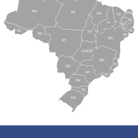
AM
PA
RN
MA
CE
PB
PI
PE
AL
AC
TO
RO
SE
BA
MT
Goiás
DF
MG
ES
MS
SP
RJ
PR
SC
RS