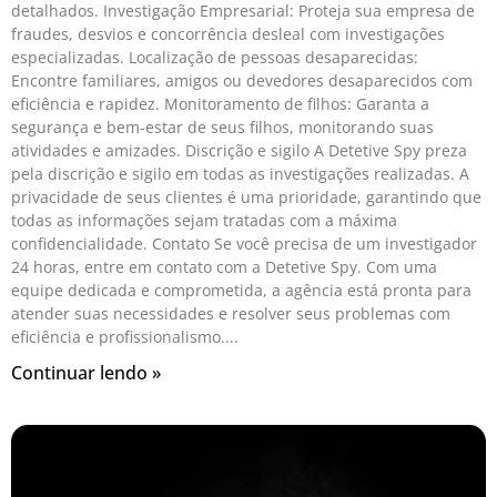
detalhados. Investigação Empresarial: Proteja sua empresa de
fraudes, desvios e concorrência desleal com investigações
especializadas. Localização de pessoas desaparecidas:
Encontre familiares, amigos ou devedores desaparecidos com
eficiência e rapidez. Monitoramento de filhos: Garanta a
segurança e bem-estar de seus filhos, monitorando suas
atividades e amizades. Discrição e sigilo A Detetive Spy preza
pela discrição e sigilo em todas as investigações realizadas. A
privacidade de seus clientes é uma prioridade, garantindo que
todas as informações sejam tratadas com a máxima
confidencialidade. Contato Se você precisa de um investigador
24 horas, entre em contato com a Detetive Spy. Com uma
equipe dedicada e comprometida, a agência está pronta para
atender suas necessidades e resolver seus problemas com
eficiência e profissionalismo.
Continuar lendo »