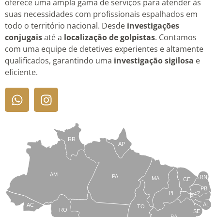
oferece uma ampla gama de serviços para atender às
suas necessidades com profissionais espalhados em
todo o território nacional. Desde
investigações
conjugais
até a
localização de golpistas
. Contamos
com uma equipe de detetives experientes e altamente
qualificados, garantindo uma
investigação sigilosa
e
eficiente.
RR
AP
AM
PA
RN
MA
CE
PB
PI
PE
AL
AC
TO
RO
SE
BA