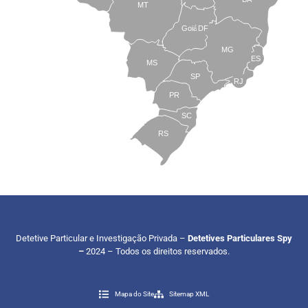
MT
Goiás
DF
MG
ES
MS
SP
RJ
PR
SC
RS
Detetive Particular e Investigação Privada –
Detetives Particulares Spy
–
2024 – Todos os direitos reservados.
Mapa do Site
Sitemap XML