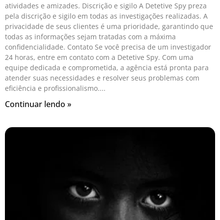
atividades e amizades. Discrição e sigilo A Detetive Spy preza
pela discrição e sigilo em todas as investigações realizadas. A
privacidade de seus clientes é uma prioridade, garantindo que
todas as informações sejam tratadas com a máxima
confidencialidade. Contato Se você precisa de um investigador
24 horas, entre em contato com a Detetive Spy. Com uma
equipe dedicada e comprometida, a agência está pronta para
atender suas necessidades e resolver seus problemas com
eficiência e profissionalismo.
Continuar lendo »