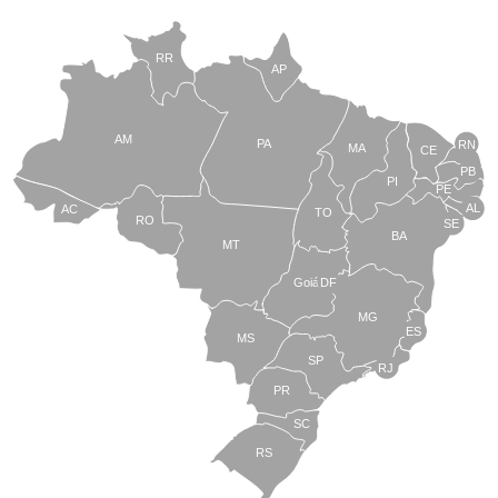
RR
AP
AM
PA
RN
MA
CE
PB
PI
PE
AL
AC
TO
RO
SE
BA
MT
Goiás
DF
MG
ES
MS
SP
RJ
PR
SC
RS