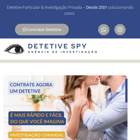
Detetive Particular & Investigação Privada –
Desde 2001
solucionando
casos.
Contratar Detetive