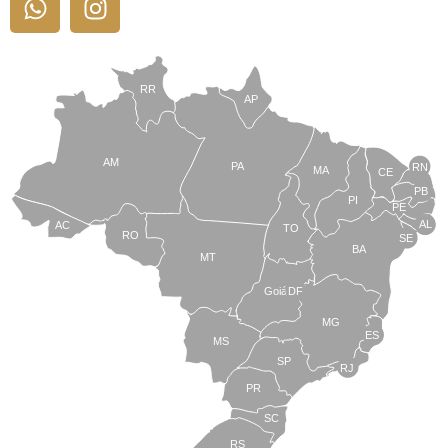
RR
AP
AM
PA
RN
MA
CE
PB
PI
PE
AL
AC
TO
RO
SE
BA
MT
Goiás
DF
MG
ES
MS
SP
RJ
PR
SC
RS