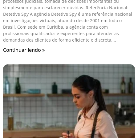
processos judiciais, tomada de decisões importantes ou
simplesmente para esclarecer dúvidas. Referência Nacional:
Detetive Spy A agência Detetive Spy é uma referência nacional
em investigações virtuais, atuando desde 2001 em todo o
Brasil. Com sede em Curitiba, a agência conta com
profissionais qualificados e experientes para atender às
demandas dos clientes de forma eficiente e discreta.
Continuar lendo »