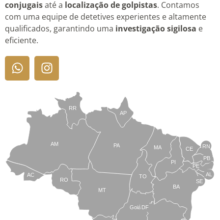
conjugais
até a
localização de golpistas
. Contamos
com uma equipe de detetives experientes e altamente
qualificados, garantindo uma
investigação sigilosa
e
eficiente.
RR
AP
AM
PA
RN
MA
CE
PB
PI
PE
AL
AC
TO
RO
SE
BA
MT
Goiás
DF