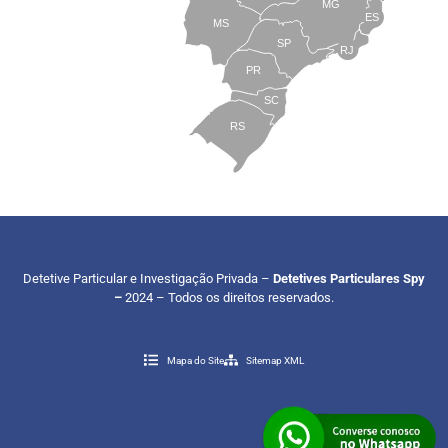
MG
ES
MS
SP
RJ
PR
SC
RS
Detetive Particular e Investigação Privada –
Detetives Particulares Spy
–
2024 – Todos os direitos reservados.
Mapa do Site
Sitemap XML