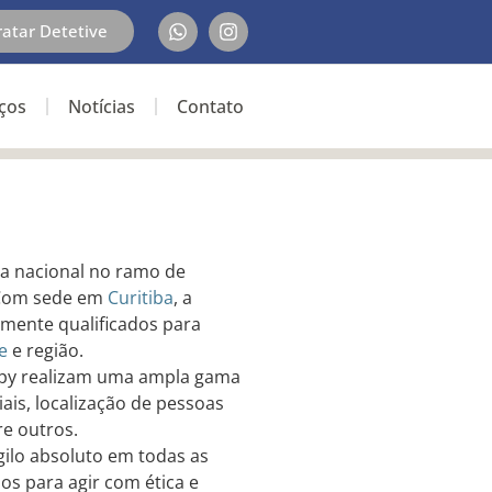
ratar Detetive
iços
Notícias
Contato
ia nacional no ramo de
. Com sede em
Curitiba
, a
mente qualificados para
e
e região.
Spy realizam uma ampla gama
ais, localização de pessoas
re outros.
igilo absoluto em todas as
dos para agir com ética e