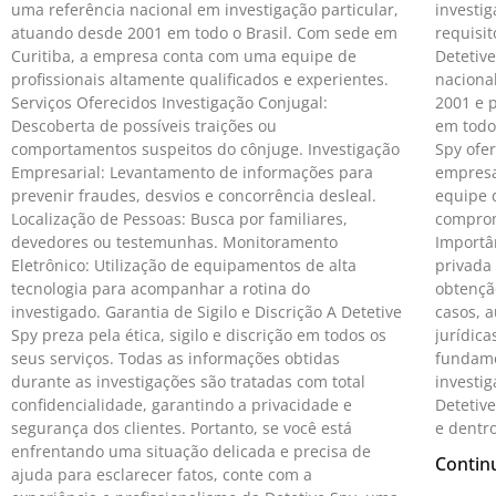
uma referência nacional em investigação particular,
investig
atuando desde 2001 em todo o Brasil. Com sede em
requisit
Curitiba, a empresa conta com uma equipe de
Detetive
profissionais altamente qualificados e experientes.
naciona
Serviços Oferecidos Investigação Conjugal:
2001 e 
Descoberta de possíveis traições ou
em todo 
comportamentos suspeitos do cônjuge. Investigação
Spy ofer
Empresarial: Levantamento de informações para
empresar
prevenir fraudes, desvios e concorrência desleal.
equipe d
Localização de Pessoas: Busca por familiares,
comprom
devedores ou testemunhas. Monitoramento
Importâ
Eletrônico: Utilização de equipamentos de alta
privada
tecnologia para acompanhar a rotina do
obtençã
investigado. Garantia de Sigilo e Discrição A Detetive
casos, 
Spy preza pela ética, sigilo e discrição em todos os
jurídica
seus serviços. Todas as informações obtidas
fundame
durante as investigações são tratadas com total
investi
confidencialidade, garantindo a privacidade e
Detetiv
segurança dos clientes. Portanto, se você está
e dentro
enfrentando uma situação delicada e precisa de
Contin
ajuda para esclarecer fatos, conte com a