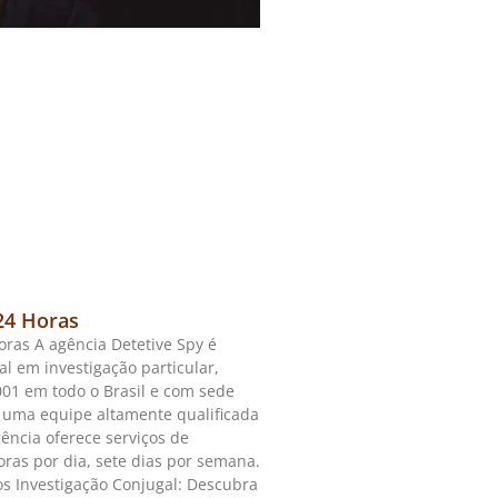
24 Horas
oras A agência Detetive Spy é
al em investigação particular,
01 em todo o Brasil e com sede
 uma equipe altamente qualificada
gência oferece serviços de
oras por dia, sete dias por semana.
os Investigação Conjugal: Descubra