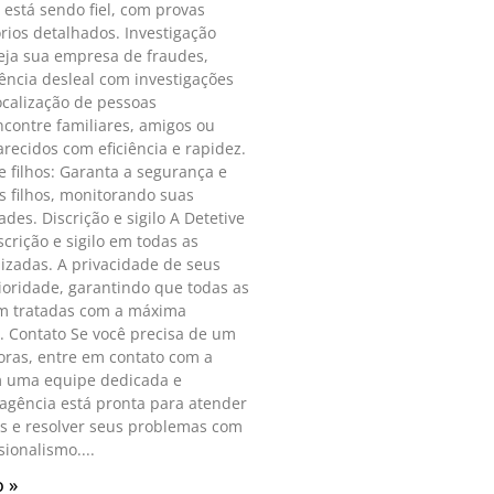
) está sendo fiel, com provas
órios detalhados. Investigação
eja sua empresa de fraudes,
ência desleal com investigações
ocalização de pessoas
contre familiares, amigos ou
ecidos com eficiência e rapidez.
 filhos: Garanta a segurança e
s filhos, monitorando suas
des. Discrição e sigilo A Detetive
scrição e sigilo em todas as
lizadas. A privacidade de seus
ioridade, garantindo que todas as
m tratadas com a máxima
. Contato Se você precisa de um
oras, entre em contato com a
m uma equipe dedicada e
agência está pronta para atender
s e resolver seus problemas com
ssionalismo.
 »