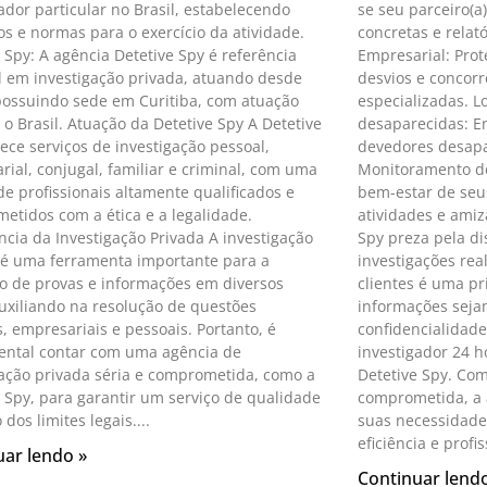
ador particular no Brasil, estabelecendo
se seu parceiro(a
os e normas para o exercício da atividade.
concretas e relat
 Spy: A agência Detetive Spy é referência
Empresarial: Prot
l em investigação privada, atuando desde
desvios e concorr
possuindo sede em Curitiba, com atuação
especializadas. L
o Brasil. Atuação da Detetive Spy A Detetive
desaparecidas: En
ece serviços de investigação pessoal,
devedores desapar
ial, conjugal, familiar e criminal, com uma
Monitoramento de
e profissionais altamente qualificados e
bem-estar de seu
etidos com a ética e a legalidade.
atividades e amiza
ncia da Investigação Privada A investigação
Spy preza pela di
 é uma ferramenta importante para a
investigações rea
o de provas e informações em diversos
clientes é uma pr
auxiliando na resolução de questões
informações seja
s, empresariais e pessoais. Portanto, é
confidencialidade
ntal contar com uma agência de
investigador 24 h
gação privada séria e comprometida, como a
Detetive Spy. Co
e Spy, para garantir um serviço de qualidade
comprometida, a 
 dos limites legais.
suas necessidade
eficiência e profi
uar lendo »
Continuar lendo