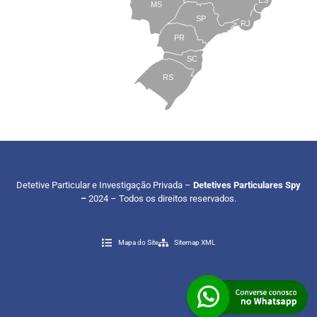
ES
MS
SP
RJ
PR
SC
RS
Detetive Particular e Investigação Privada –
Detetives Particulares Spy
–
2024 – Todos os direitos reservados.
Mapa do Site
Sitemap XML