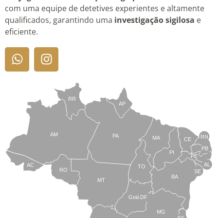
com uma equipe de detetives experientes e altamente
qualificados, garantindo uma
investigação sigilosa
e
eficiente.
RR
AP
AM
PA
RN
MA
CE
PB
PI
PE
AL
AC
TO
RO
SE
BA
MT
Goiás
DF
MG