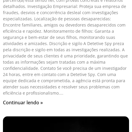
parceiro(a) está sendo fiel, com provas concretas e relatórios
detalhados. Investigação Empresarial: Proteja sua empresa de
fraudes, desvios e concorrência desleal com investigações
especializadas. Localização de pessoas desaparecidas:
Encontre familiares, amigos ou devedores desaparecidos com
eficiência e rapidez. Monitoramento de filhos: Garanta a
segurança e bem-estar de seus filhos, monitorando suas
atividades e amizades. Discrição e sigilo A Detetive Spy preza
pela discrição e sigilo em todas as investigações realizadas. A
privacidade de seus clientes é uma prioridade, garantindo que
todas as informações sejam tratadas com a máxima
confidencialidade. Contato Se você precisa de um investigador
24 horas, entre em contato com a Detetive Spy. Com uma
equipe dedicada e comprometida, a agência está pronta para
atender suas necessidades e resolver seus problemas com
eficiência e profissionalismo.
Continuar lendo »