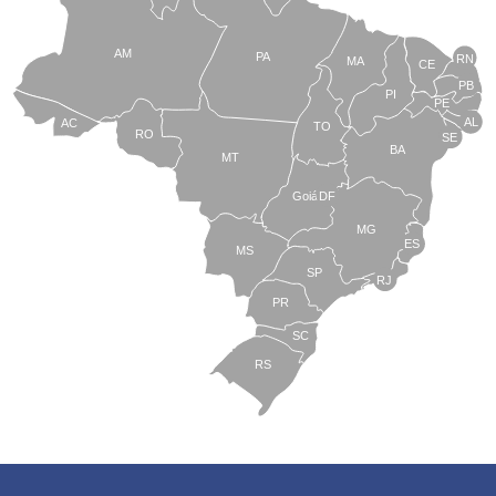
AM
PA
RN
MA
CE
PB
PI
PE
AL
AC
TO
RO
SE
BA
MT
Goiás
DF
MG
ES
MS
SP
RJ
PR
SC
RS