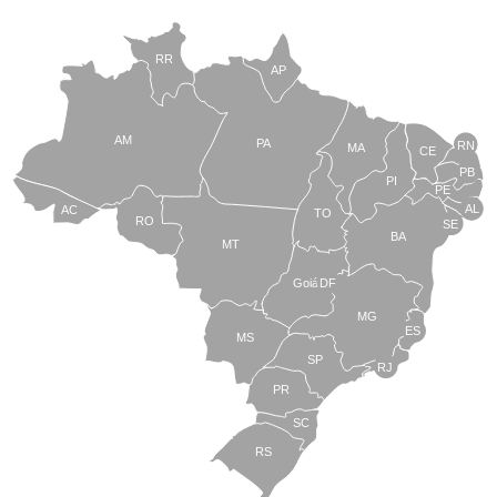
RR
AP
AM
PA
RN
MA
CE
PB
PI
PE
AL
AC
TO
RO
SE
BA
MT
Goiás
DF
MG
ES
MS
SP
RJ
PR
SC
RS