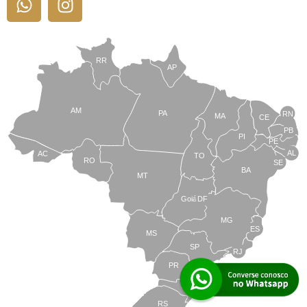
RR
AP
AM
PA
RN
MA
CE
PB
PI
PE
AL
AC
TO
RO
SE
BA
MT
Goiás
DF
MG
ES
MS
SP
RJ
PR
SC
RS