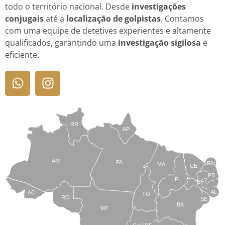
todo o território nacional. Desde
investigações
conjugais
até a
localização de golpistas
. Contamos
com uma equipe de detetives experientes e altamente
qualificados, garantindo uma
investigação sigilosa
e
eficiente.
RR
AP
AM
PA
RN
MA
CE
PB
PI
PE
AL
AC
TO
RO
SE
BA
MT