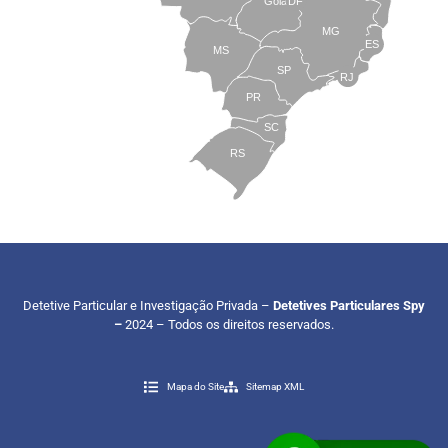
Goiás
DF
MG
ES
MS
SP
RJ
PR
SC
RS
Detetive Particular e Investigação Privada –
Detetives Particulares Spy
–
2024 – Todos os direitos reservados.
Mapa do Site
Sitemap XML