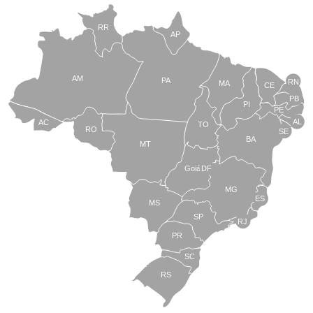
RR
AP
AM
PA
RN
MA
CE
PB
PI
PE
AL
AC
TO
RO
SE
BA
MT
Goiás
DF
MG
ES
MS
SP
RJ
PR
SC
RS