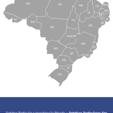
AM
PA
RN
MA
CE
PB
PI
PE
AL
AC
TO
RO
SE
BA
MT
Goiás
DF
MG
ES
MS
SP
RJ
PR
SC
RS
Detetive Particular e Investigação Privada –
Detetives Particulares Spy