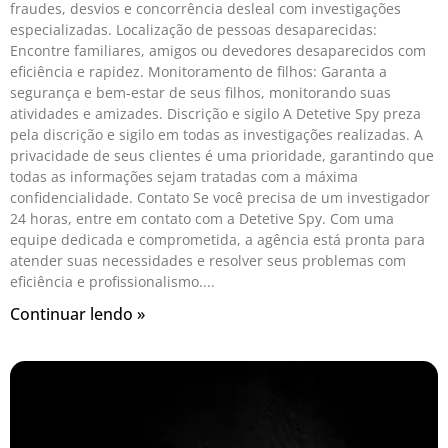
fraudes, desvios e concorrência desleal com investigações
especializadas. Localização de pessoas desaparecidas:
Encontre familiares, amigos ou devedores desaparecidos com
eficiência e rapidez. Monitoramento de filhos: Garanta a
segurança e bem-estar de seus filhos, monitorando suas
atividades e amizades. Discrição e sigilo A Detetive Spy preza
pela discrição e sigilo em todas as investigações realizadas. A
privacidade de seus clientes é uma prioridade, garantindo que
todas as informações sejam tratadas com a máxima
confidencialidade. Contato Se você precisa de um investigador
24 horas, entre em contato com a Detetive Spy. Com uma
equipe dedicada e comprometida, a agência está pronta para
atender suas necessidades e resolver seus problemas com
eficiência e profissionalismo.
Continuar lendo »