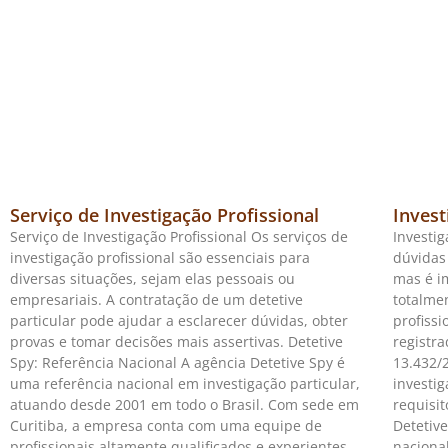
Serviço de Investigação Profissional
Invest
Serviço de Investigação Profissional Os serviços de
Investig
investigação profissional são essenciais para
dúvidas 
diversas situações, sejam elas pessoais ou
mas é i
empresariais. A contratação de um detetive
totalme
particular pode ajudar a esclarecer dúvidas, obter
profiss
provas e tomar decisões mais assertivas. Detetive
registr
Spy: Referência Nacional A agência Detetive Spy é
13.432/2
uma referência nacional em investigação particular,
investig
atuando desde 2001 em todo o Brasil. Com sede em
requisit
Curitiba, a empresa conta com uma equipe de
Detetive
profissionais altamente qualificados e experientes.
naciona