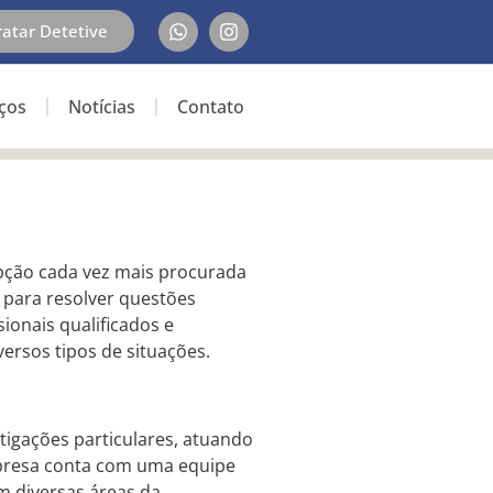
ratar Detetive
iços
Notícias
Contato
ção cada vez mais procurada
 para resolver questões
sionais qualificados e
versos tipos de situações.
tigações particulares, atuando
presa conta com uma equipe
m diversas áreas da