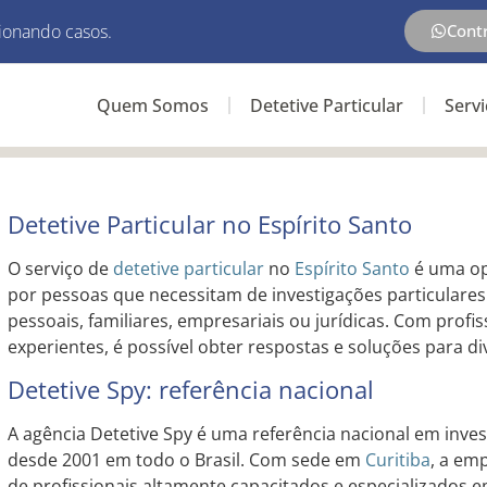
ionando casos.
Cont
Quem Somos
Detetive Particular
Serv
Detetive Particular no Espírito Santo
O serviço de
detetive particular
no
Espírito Santo
é uma op
por pessoas que necessitam de investigações particulares
pessoais, familiares, empresariais ou jurídicas. Com profis
experientes, é possível obter respostas e soluções para di
Detetive Spy: referência nacional
A agência Detetive Spy é uma referência nacional em inves
desde 2001 em todo o Brasil. Com sede em
Curitiba
, a em
de profissionais altamente capacitados e especializados e