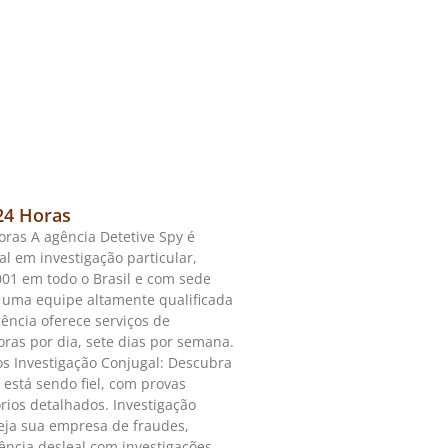
24 Horas
oras A agência Detetive Spy é
al em investigação particular,
01 em todo o Brasil e com sede
 uma equipe altamente qualificada
gência oferece serviços de
oras por dia, sete dias por semana.
os Investigação Conjugal: Descubra
) está sendo fiel, com provas
órios detalhados. Investigação
eja sua empresa de fraudes,
ência desleal com investigações