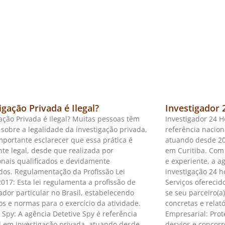
igação Privada é Ilegal?
Investigador 
ação Privada é Ilegal? Muitas pessoas têm
Investigador 24 H
sobre a legalidade da investigação privada,
referência nacion
mportante esclarecer que essa prática é
atuando desde 20
nte legal, desde que realizada por
em Curitiba. Com
ionais qualificados e devidamente
e experiente, a a
ados. Regulamentação da Profissão Lei
investigação 24 h
017: Esta lei regulamenta a profissão de
Serviços oferecid
ador particular no Brasil, estabelecendo
se seu parceiro(a
os e normas para o exercício da atividade.
concretas e relat
 Spy: A agência Detetive Spy é referência
Empresarial: Prot
l em investigação privada, atuando desde
desvios e concorr