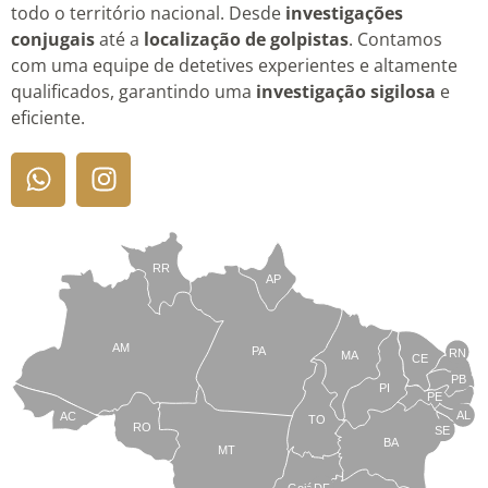
todo o território nacional. Desde
investigações
conjugais
até a
localização de golpistas
. Contamos
com uma equipe de detetives experientes e altamente
qualificados, garantindo uma
investigação sigilosa
e
eficiente.
RR
AP
AM
PA
RN
MA
CE
PB
PI
PE
AL
AC
TO
RO
SE
BA
MT
Goiás
DF