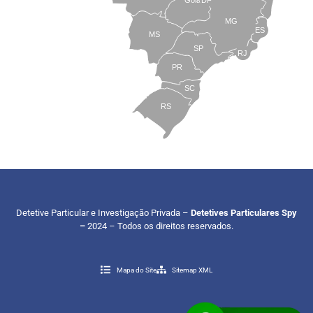
MG
ES
MS
SP
RJ
PR
SC
RS
Detetive Particular e Investigação Privada –
Detetives Particulares Spy
–
2024 – Todos os direitos reservados.
Mapa do Site
Sitemap XML