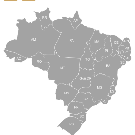
RR
AP
AM
PA
RN
MA
CE
PB
PI
PE
AL
AC
TO
RO
SE
BA
MT
Goiás
DF
MG
ES
MS
SP
RJ
PR
SC
RS