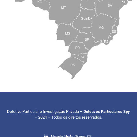
RO
SE
BA
MT
Goiás
DF
MG
ES
MS
SP
RJ
PR
SC
RS
Detetive Particular e Investigação Privada –
Detetives Particulares Spy
–
2024 – Todos os direitos reservados.
Mapa do Site
Sitemap XML