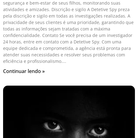
segurança e bem-estar de seus filhos, monitorando suas
atividades e amizades. Discrição e sigilo A Detetive Spy preza
pela discrição e sigilo em todas as investigações realizadas. A
privacidade de seus clientes é uma prioridade, garantindo que
todas as informações sejam tratadas com a máxima
confidencialidade. Contato Se você precisa de um investigador
24 horas, entre em contato com a Detetive Spy. Com uma
equipe dedicada e comprometida, a agência está pronta para
atender suas necessidades e resolver seus problemas com
eficiência e profissionalismo.
Continuar lendo »