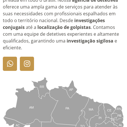
oferece uma ampla gama de serviços para atender às
suas necessidades com profissionais espalhados em
todo o território nacional. Desde
investigações
conjugais
até a
localização de golpistas
. Contamos
com uma equipe de detetives experientes e altamente
qualificados, garantindo uma
investigação sigilosa
e
eficiente.
RR
AP
AM
PA
RN
MA
CE
PB
PI
PE
AL
AC
TO