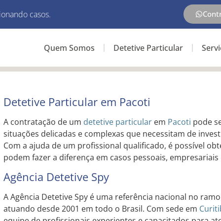
ionando casos.
Cont
Quem Somos
Detetive Particular
Serv
Detetive Particular em Pacoti
A contratação de um
detetive particular
em
Pacoti
pode se
situações delicadas e complexas que necessitam de investi
Com a ajuda de um profissional qualificado, é possível ob
podem fazer a diferença em casos pessoais, empresariais o
Agência Detetive Spy
A Agência Detetive Spy é uma referência nacional no ramo 
atuando desde 2001 em todo o Brasil. Com sede em
Curit
equipe de profissionais experientes e capacitados para at