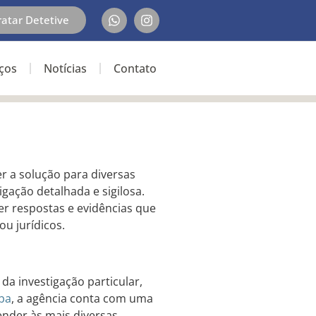
ratar Detetive
iços
Notícias
Contato
r a solução para diversas
gação detalhada e sigilosa.
ter respostas e evidências que
u jurídicos.
da investigação particular,
iba
, a agência conta com uma
ender às mais diversas