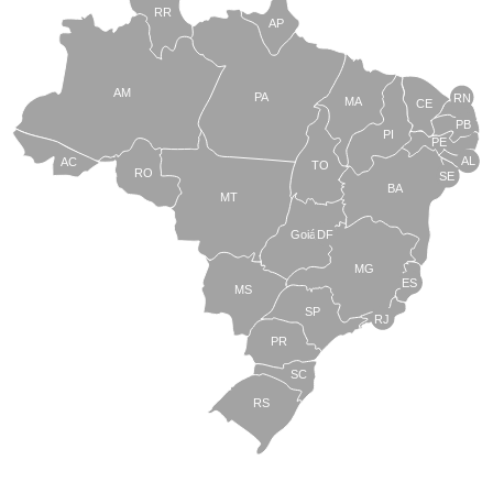
RR
AP
AM
PA
RN
MA
CE
PB
PI
PE
AL
AC
TO
RO
SE
BA
MT
Goiás
DF
MG
ES
MS
SP
RJ
PR
SC
RS