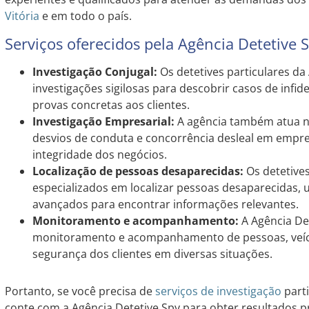
Vitória
e em todo o país.
Serviços oferecidos pela Agência Detetive 
Investigação Conjugal:
Os detetives particulares da
investigações sigilosas para descobrir casos de infid
provas concretas aos clientes.
Investigação Empresarial:
A agência também atua na
desvios de conduta e concorrência desleal em empre
integridade dos negócios.
Localização de pessoas desaparecidas:
Os detetives
especializados em localizar pessoas desaparecidas, u
avançados para encontrar informações relevantes.
Monitoramento e acompanhamento:
A Agência Det
monitoramento e acompanhamento de pessoas, veícul
segurança dos clientes em diversas situações.
Portanto, se você precisa de
serviços de investigação
part
conte com a Agência Detetive Spy para obter resultados pr