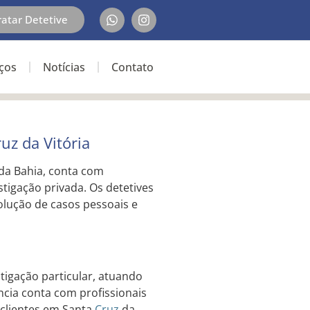
ratar Detetive
iços
Notícias
Contato
uz da Vitória
l da Bahia, conta com
stigação privada. Os detetives
lução de casos pessoais e
tigação particular, atuando
ência conta com profissionais
 clientes em Santa
Cruz
da