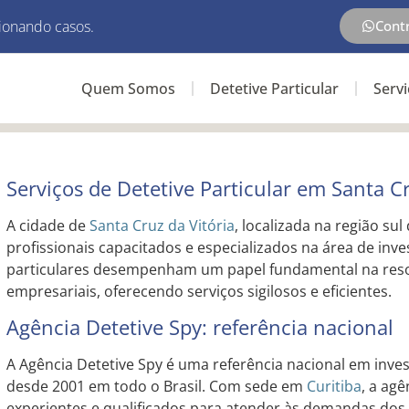
ionando casos.
Cont
Quem Somos
Detetive Particular
Serv
Serviços de Detetive Particular em Santa Cr
A cidade de
Santa Cruz da Vitória
, localizada na região su
profissionais capacitados e especializados na área de inve
particulares desempenham um papel fundamental na reso
empresariais, oferecendo serviços sigilosos e eficientes.
Agência Detetive Spy: referência nacional
A Agência Detetive Spy é uma referência nacional em inves
desde 2001 em todo o Brasil. Com sede em
Curitiba
, a ag
experientes e qualificados para atender às demandas dos