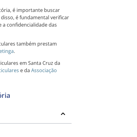
ória, é importante buscar
disso, é fundamental verificar
e a confidencialidade das
ticulares também prestam
etinga
.
ticulares em Santa Cruz da
ticulares
e da
Associação
ória