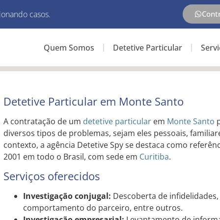
ionando casos.
Cont
Quem Somos
Detetive Particular
Serv
Detetive Particular em Monte Santo
A contratação de um
detetive particular
em
Monte Santo
p
diversos tipos de problemas, sejam eles pessoais, familia
contexto, a agência Detetive Spy se destaca como referên
2001 em todo o Brasil, com sede em
Curitiba
.
Serviços oferecidos
Investigação conjugal:
Descoberta de infidelidades
comportamento do parceiro, entre outros.
Investigação empresarial:
Levantamento de informa