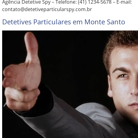
Agência Detetive Spy – Telefone: (41) 1234-5678 – E-mail:
contato@detetiveparticularspy.com.br
Detetives Particulares em Monte Santo