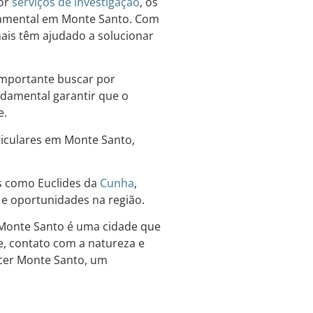
por
serviços de investigação
, os
damental em Monte Santo. Com
onais têm ajudado a solucionar
importante buscar por
undamental garantir que o
e.
ticulares em Monte Santo,
es como Euclides da
Cunha
,
os e oportunidades na região.
, Monte Santo é uma cidade que
e, contato com a natureza e
ecer Monte Santo, um