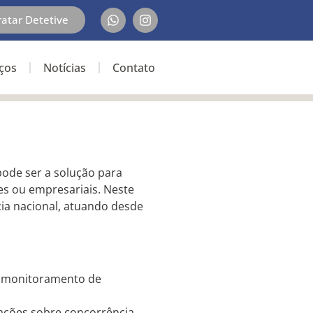
ratar Detetive
iços
Notícias
Contato
ode ser a solução para
res ou empresariais. Neste
cia nacional, atuando desde
, monitoramento de
ções sobre concorrência