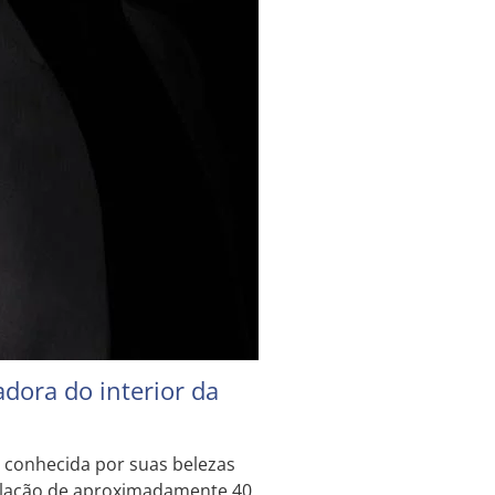
dora do interior da
é conhecida por suas belezas
ulação de aproximadamente 40