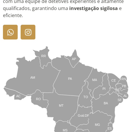
com uma equipe de detetives experientes e altamente
qualificados, garantindo uma
investigação sigilosa
e
eficiente.
RR
AP
AM
PA
RN
MA
CE
PB
PI
PE
AL
AC
TO
RO
SE
BA
MT
Goiás
DF
MG
ES
MS