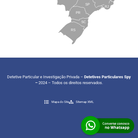
SP
RJ
PR
SC
RS
Detetive Particular e Investigação Privada –
Detetives Particulares Spy
–
2024 – Todos os direitos reservados.
Mapa do Site
Sitemap XML