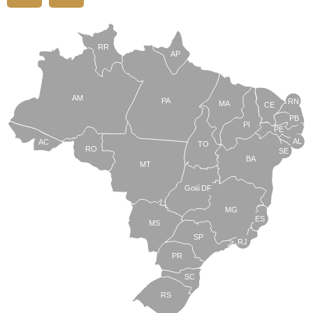
RR
AP
AM
PA
RN
MA
CE
PB
PI
PE
AL
AC
TO
RO
SE
BA
MT
Goiás
DF
MG
ES
MS
SP
RJ
PR
SC
RS