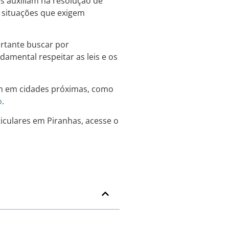
es auxiliam na resolução de
s situações que exigem
rtante buscar por
ndamental respeitar as leis e os
am em cidades próximas, como
o
.
iculares em Piranhas, acesse o