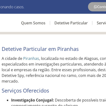
ionando casos.
Cont
Quem Somos
Detetive Particular
Serv
Detetive Particular em Piranhas
A cidade de
Piranhas
, localizada no estado de Alagoas, co
especializados em investigações particulares, atendendo
local e empresas da região. Entre esses profissionais, de
Detetive Spy, referência nacional no ramo, com mais de 2
mercado.
Serviços Oferecidos
Investigação Conjugal:
Descoberta de possíveis tra
comportamento suspeito do cônjuge.