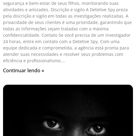
segurança e bem-estar de seus filhos, monitorando suas
atividades e amizades. Discrição e sigilo A Detetive Spy preza
pela discrição e sigilo em todas as investigações realizadas. A
privacidade de seus clientes é uma prioridade, garantindo que
todas as informações sejam tratadas com a máxima
confidencialidade. Contato Se você precisa de um investigador
24 horas, entre em contato com a Detetive Spy. Com uma
equipe dedicada e comprometida, a agência está pronta para
atender suas necessidades e resolver seus problemas com
eficiência e profissionalismo.
Continuar lendo »