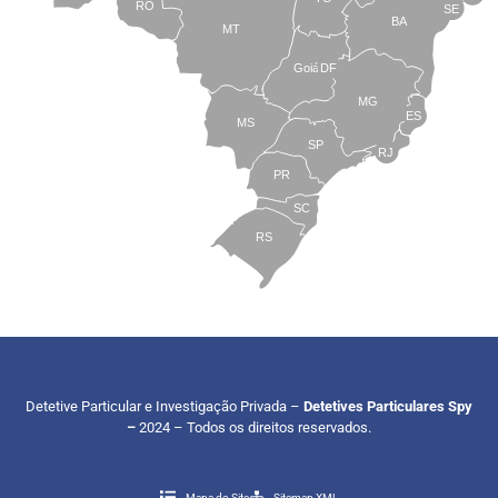
RO
SE
BA
MT
Goiás
DF
MG
ES
MS
SP
RJ
PR
SC
RS
Detetive Particular e Investigação Privada –
Detetives Particulares Spy
–
2024 – Todos os direitos reservados.
Mapa do Site
Sitemap XML