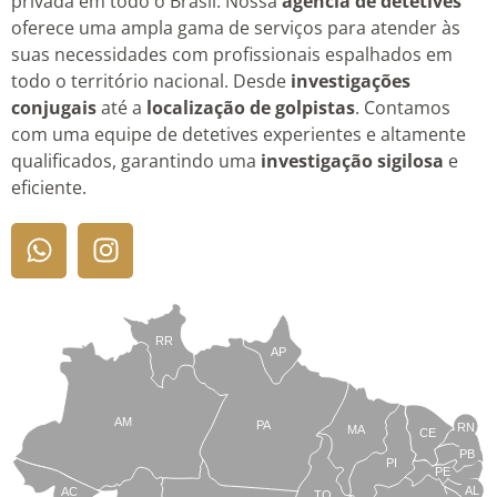
privada em todo o Brasil. Nossa
agência de detetives
oferece uma ampla gama de serviços para atender às
suas necessidades com profissionais espalhados em
todo o território nacional. Desde
investigações
conjugais
até a
localização de golpistas
. Contamos
com uma equipe de detetives experientes e altamente
qualificados, garantindo uma
investigação sigilosa
e
eficiente.
RR
AP
AM
PA
RN
MA
CE
PB
PI
PE
AL
AC
TO