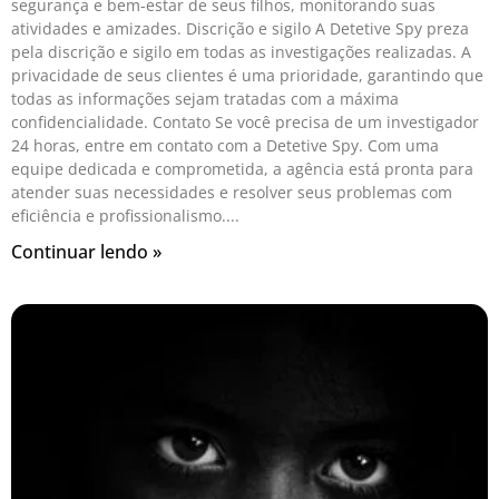
segurança e bem-estar de seus filhos, monitorando suas
atividades e amizades. Discrição e sigilo A Detetive Spy preza
pela discrição e sigilo em todas as investigações realizadas. A
privacidade de seus clientes é uma prioridade, garantindo que
todas as informações sejam tratadas com a máxima
confidencialidade. Contato Se você precisa de um investigador
24 horas, entre em contato com a Detetive Spy. Com uma
equipe dedicada e comprometida, a agência está pronta para
atender suas necessidades e resolver seus problemas com
eficiência e profissionalismo.
Continuar lendo »