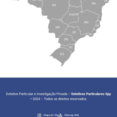
SE
BA
MT
Goiás
DF
MG
ES
MS
SP
RJ
PR
SC
RS
Detetive Particular e Investigação Privada –
Detetives Particulares Spy
–
2024 – Todos os direitos reservados.
Mapa do Site
Sitemap XML