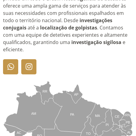
oferece uma ampla gama de serviços para atender às
suas necessidades com profissionais espalhados em
todo o território nacional. Desde
investigações
conjugais
até a
localização de golpistas
. Contamos
com uma equipe de detetives experientes e altamente
qualificados, garantindo uma
investigação sigilosa
e
eficiente.
RR
AP
AM
PA
RN
MA
CE
PB
PI
PE
AL
AC
TO
RO